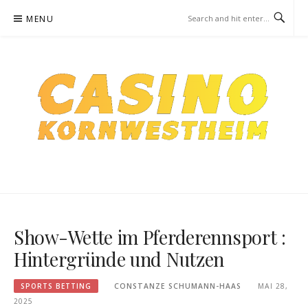
Skip
MENU
to
content
CASINO-KORNWESTHEIM.COM
– SPORTWETTEN
Show-Wette im Pferderennsport :
Hintergründe und Nutzen
SPORTS BETTING
CONSTANZE SCHUMANN-HAAS
MAI 28,
2025