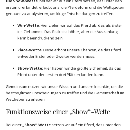
Die Show-Wette
, bei der wir auf ein Pferd setzen, das unter den
ersten drei landet, erlaubt uns, die Pferdeform und die Wettquoten
genauer zu analysieren, um kluge Entscheidungen zu treffen.
Win-Wette
: Hier zielen wir auf das Pferd ab, das als Erster
ins Ziel kommt. Das Risiko ist höher, aber die Auszahlung
kann beeindruckend sein.
Place-Wette
: Diese erhöht unsere Chancen, da das Pferd
entweder Erster oder Zweiter werden muss.
Show-Wette
: Hier haben wir die größte Sicherheit, da das
Pferd unter den ersten drei Plätzen landen kann.
Gemeinsam nutzen wir unser Wissen und unsere Instinkte, um die
bestmöglichen Entscheidungen zu treffen und die Gemeinschaft im
Wettfieber zu erleben.
Funktionsweise einer „Show“-Wette
Bei einer
„Show“-Wette
setzen wir auf ein Pferd, das unter den