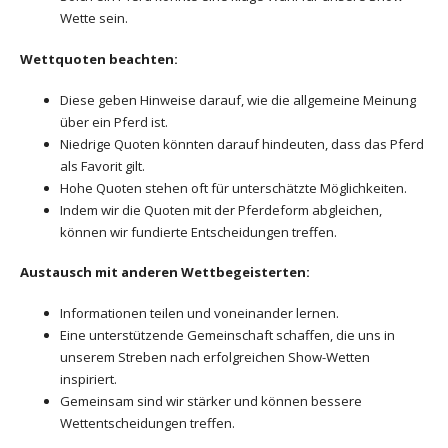
Wette sein.
Wettquoten beachten:
Diese geben Hinweise darauf, wie die allgemeine Meinung
über ein Pferd ist.
Niedrige Quoten könnten darauf hindeuten, dass das Pferd
als Favorit gilt.
Hohe Quoten stehen oft für unterschätzte Möglichkeiten.
Indem wir die Quoten mit der Pferdeform abgleichen,
können wir fundierte Entscheidungen treffen.
Austausch mit anderen Wettbegeisterten:
Informationen teilen und voneinander lernen.
Eine unterstützende Gemeinschaft schaffen, die uns in
unserem Streben nach erfolgreichen Show-Wetten
inspiriert.
Gemeinsam sind wir stärker und können bessere
Wettentscheidungen treffen.