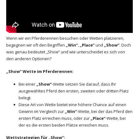
Wenn wir ein Pferderennen besuchen oder Wetten platzieren,
begegnen wir oft den Begriffen
„Win“
,
„Place“
und
„Show“
. Doch
was genau bedeutet „Show“ und wie unterscheidet es sich von
den anderen Optionen?
„Show“ Wette im Pferderennen:
Bei einer
„Show“
-Wette setzen Sie darauf, dass Ihr
ausgewähltes Pferd den ersten, zweiten oder dritten Platz
belegt.
Diese Art von Wette bietet eine höhere Chance auf einen
Gewinn im Vergleich zur
„Win“
-Wette, bei der das Pferd den
ersten Platz erreichen muss, oder zur
„Place“
-Wette, bei
der es die ersten beiden Plätze erreichen muss.
Wettstrategien für „Show“: