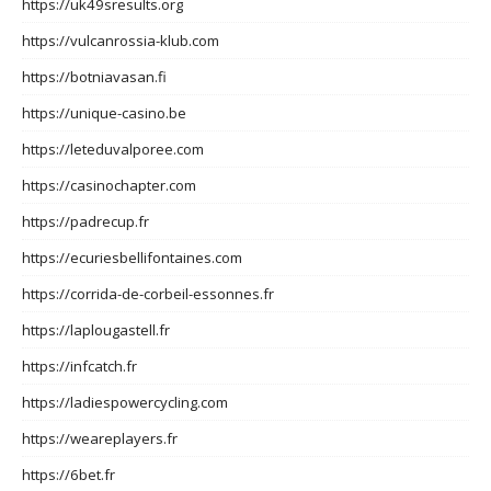
https://uk49sresults.org
https://vulcanrossia-klub.com
https://botniavasan.fi
https://unique-casino.be
https://leteduvalporee.com
https://casinochapter.com
https://padrecup.fr
https://ecuriesbellifontaines.com
https://corrida-de-corbeil-essonnes.fr
https://laplougastell.fr
https://infcatch.fr
https://ladiespowercycling.com
https://weareplayers.fr
https://6bet.fr