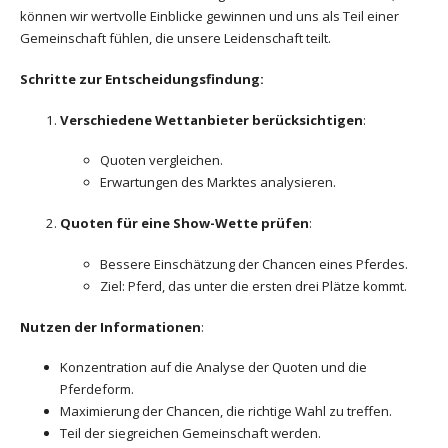
können wir wertvolle Einblicke gewinnen und uns als Teil einer
Gemeinschaft fühlen, die unsere Leidenschaft teilt.
Schritte zur Entscheidungsfindung:
Verschiedene Wettanbieter berücksichtigen
:
Quoten vergleichen.
Erwartungen des Marktes analysieren.
Quoten für eine Show-Wette prüfen
:
Bessere Einschätzung der Chancen eines Pferdes.
Ziel: Pferd, das unter die ersten drei Plätze kommt.
Nutzen der Informationen
:
Konzentration auf die Analyse der Quoten und die
Pferdeform.
Maximierung der Chancen, die richtige Wahl zu treffen.
Teil der siegreichen Gemeinschaft werden.