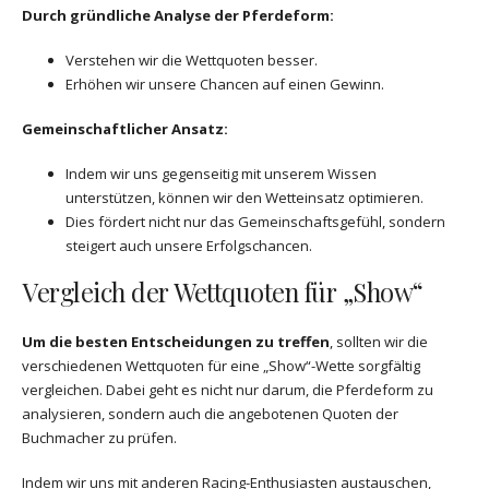
Durch gründliche Analyse der Pferdeform:
Verstehen wir die Wettquoten besser.
Erhöhen wir unsere Chancen auf einen Gewinn.
Gemeinschaftlicher Ansatz:
Indem wir uns gegenseitig mit unserem Wissen
unterstützen, können wir den Wetteinsatz optimieren.
Dies fördert nicht nur das Gemeinschaftsgefühl, sondern
steigert auch unsere Erfolgschancen.
Vergleich der Wettquoten für „Show“
Um die besten Entscheidungen zu treffen
, sollten wir die
verschiedenen Wettquoten für eine „Show“-Wette sorgfältig
vergleichen. Dabei geht es nicht nur darum, die Pferdeform zu
analysieren, sondern auch die angebotenen Quoten der
Buchmacher zu prüfen.
Indem wir uns mit anderen Racing-Enthusiasten austauschen,