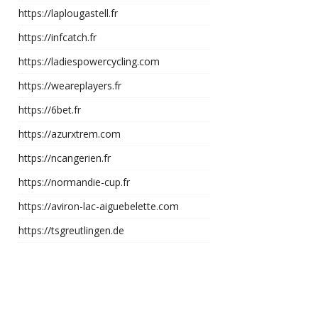
https://laplougastell.fr
https://infcatch.fr
https://ladiespowercycling.com
https://weareplayers.fr
https://6bet.fr
https://azurxtrem.com
https://ncangerien.fr
https://normandie-cup.fr
https://aviron-lac-aiguebelette.com
https://tsgreutlingen.de