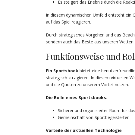
Es steigert das Erlebnis durch die Rea
In diesem dynamischen Umfeld entsteht ein G
auf das Spiel reagieren.
Durch strategisches Vorgehen und das Beacht
sondern auch das Beste aus unseren Wetten 
Funktionsweise und Rol
Ein Sportsbook
bietet eine benutzerfreundli
strategisch zu agieren. In diesem virtuellen 
und die Quoten zu unserem Vorteil nutzen.
Die Rolle eines Sportsbooks
:
Sicherer und organisierter Raum für da
Gemeinschaft von Sportbegeisterten
Vorteile der aktuellen Technologie
: