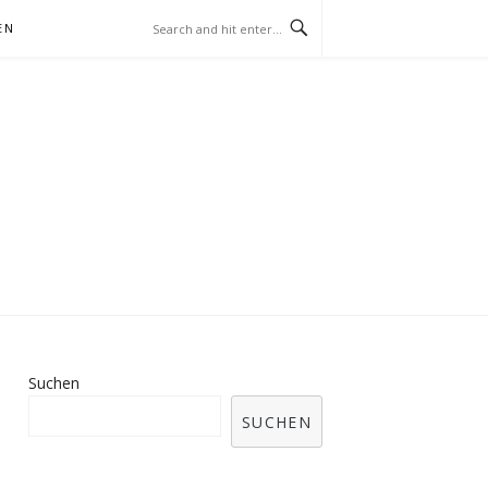
EN
.COM –
Suchen
SUCHEN