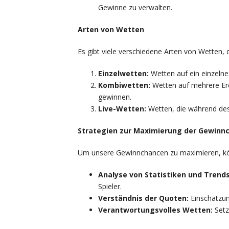
Gewinne zu verwalten.
Arten von Wetten
Es gibt viele verschiedene Arten von Wetten, 
Einzelwetten:
Wetten auf ein einzelnes
Kombiwetten:
Wetten auf mehrere Ere
gewinnen.
Live-Wetten:
Wetten, die während des 
Strategien zur Maximierung der Gewinn
Um unsere Gewinnchancen zu maximieren, kön
Analyse von Statistiken und Trends
Spieler.
Verständnis der Quoten:
Einschätzun
Verantwortungsvolles Wetten:
Setz