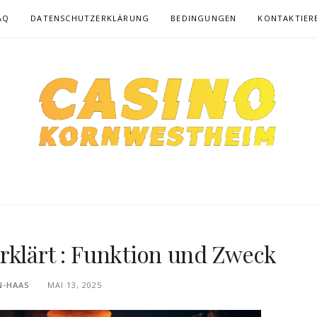
AQ
DATENSCHUTZERKLÄRUNG
BEDINGUNGEN
KONTAKTIER
NO-KORNWESTHEIM
SPORTWETTEN
rklärt : Funktion und Zweck
N-HAAS
MAI 13, 2025