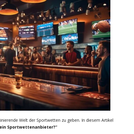
szinierende Welt der Sportwetten zu geben. In diesem Artikel
 ein Sportwettenanbieter?“