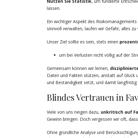
Nutzen Sie Statistik
, um fundierte Entschei
lassen.
Ein wichtiger Aspekt des Risikomanagements 
sinnvoll verwalten, laufen wir Gefahr, alles 
Unser Ziel sollte es sein, stets einen
prozent
um bei Verlusten nicht völlig auf der Str
Gemeinsam können wir lernen,
disziplinier
Daten und Fakten stützen, anstatt auf Glück u
und Beständigkeit setzt, und damit langfristig 
Blindes Vertrauen in Fa
Viele von uns neigen dazu,
unkritisch auf F
Gewinn bringen. Doch vergessen wir oft, dass
Ohne gründliche Analyse und Berücksichtigung 