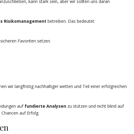
anzuschließen, kann stark sein, aber wir sollten uns daran
ves Risikomanagement
betreiben. Das bedeutet:
 sicheren Favoriten setzen.
n wir langfristig nachhaltiger wetten und Teil einer erfolgreichen
heidungen auf
fundierte Analysen
zu stützen und nicht blind auf
e Chancen auf Erfolg.
ten