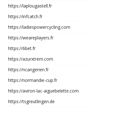
https://laplougastell.fr
https://infcatch.fr
https://ladiespowercycling.com
https://weareplayers.fr
https://6bet.fr
https://azurxtrem.com
https://ncangerien.fr
https://normandie-cup.fr
https://aviron-lac-aiguebelette.com
https://tsgreutlingen.de