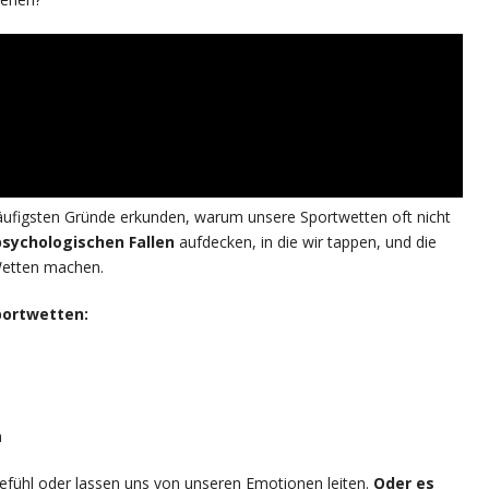
häufigsten Gründe erkunden, warum unsere Sportwetten oft nicht
psychologischen Fallen
aufdecken, in die wir tappen, und die
Wetten machen.
portwetten:
n
gefühl oder lassen uns von unseren Emotionen leiten.
Oder es