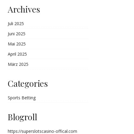
Archives
Juli 2025
Juni 2025
Mai 2025
April 2025
März 2025
Categories
Sports Betting
Blogroll
https://superslotscasino-offical.com