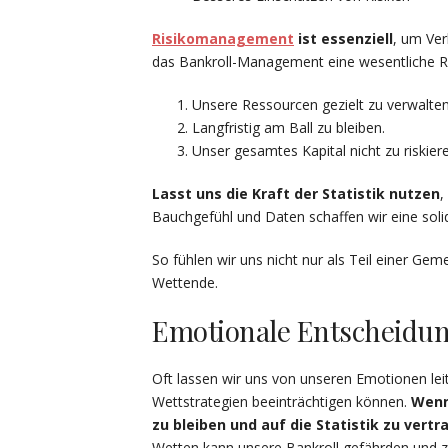
Risikomanagement
ist essenziell
, um Ver
das Bankroll-Management eine wesentliche Rol
Unsere Ressourcen gezielt zu verwalten
Langfristig am Ball zu bleiben.
Unser gesamtes Kapital nicht zu riskier
Lasst uns die Kraft der Statistik nutzen
,
Bauchgefühl und Daten schaffen wir eine solid
So fühlen wir uns nicht nur als Teil einer Ge
Wettende.
Emotionale Entscheidu
Oft lassen wir uns von unseren Emotionen lei
Wettstrategien beeinträchtigen können.
Wenn 
zu bleiben und auf die Statistik zu vertr
Wetten kann unsere Bankroll gefährden und z