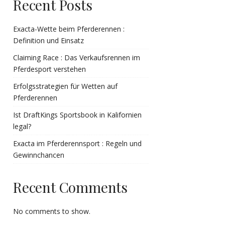
Recent Posts
Exacta-Wette beim Pferderennen :
Definition und Einsatz
Claiming Race : Das Verkaufsrennen im
Pferdesport verstehen
Erfolgsstrategien für Wetten auf
Pferderennen
Ist DraftKings Sportsbook in Kalifornien
legal?
Exacta im Pferderennsport : Regeln und
Gewinnchancen
Recent Comments
No comments to show.