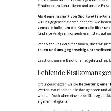
Emotionen zu kontrollieren und unsere Entsch
Als Gemeinschaft von Sportwetten-Fans wo
wir uns gegenseitig daran erinnern, wie bedeut
zentrale Rolle, um die Kontrolle über un
fundierte Analysen konzentrieren, statt auf u
Wir sollten uns darauf besinnen, dass wir nicht
teilen und uns gegenseitig unterstützen
Lasst uns unsere Emotionen zügeln und mit k
Fehlende Risikomanage
Oft unterschätzen wir die
Bedeutung einer 
Wetten. Wir möchten alle dazugehören und a
werden. Doch ohne eine solide Strategie riski
eigenen Fähigkeiten.